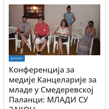
ДРУШТВО
Конференција за
медије Канцеларије за
младе у Смедеревској
Паланци: МЛАДИ СУ