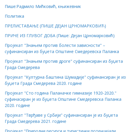
Пише:Радмило Мићковић, књижевник
Политика
ПРЕЛИСТАВАЊЕ (ПИШЕ ДЕЈАН ЦРНОМАРКОВИЋ)
ПРИЧЕ ИЗ ГЛУВОГ ДОБА (Пише: Дејан Црномарковић)
Пројекат "Знањем против болести зависности" –
суфинансиран из буџета Општине Смедеревска Паланка
Пројекат "Знањем против дроге" суфинансиран из буџета
Града Смедерева
Пројекат "Културна баштина Шумадије" суфинансиран је из
буџета Града Смедерева 2020. године
Пројекат "Сто година Паланачке гимназије 1920-2020."
суфинасиран је из буџета Општине Смедеревска Паланка
2020. године
Пројекат "Тврђаве у Србији" суфинансиран је из буџета
Града Смедерева 2021. године
Пројекат ”Природни ресурси и туристички потенцијали