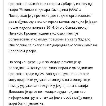
пројеката реализованих широм Србије, у износу од
скоро 75 милиона динара. Омладина ЈАЗАС-а
Пожаревац је у протекле две године организовала
два међународна волонтерска кампа, од којих је један
после мајских поплава 2014. био у Смедеревској
Паланци. Прошле године еколошки камп је
организован у Хомољу, прецизније у селу Ждрело.
Ове године се очекује међународни еколошки камп на
Сребрном језеру.
На овој конференцији за медије речено је да
овогодишњи конкурс за финансирање омладинских
пројеката траје од 25. јуна до 10. јула. На њега се
могу пријавити удружења младих, па и млади који
немају удружење и нису ни у једној организацији.
Довољно је да се пет младих људи пријави као
неформална група с тим да једна особа међу њима
мора бити пунолетна.