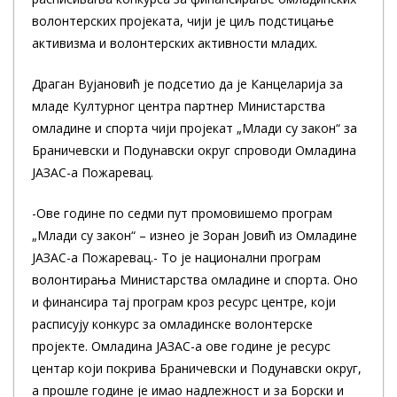
волонтерских пројеката, чији је циљ подстицање
активизма и волонтерских активности младих.
Драган Вујановић је подсетио да је Канцеларија за
младе Културног центра партнер Министарства
омладине и спорта чији пројекат „Млади су закон“ за
Браничевски и Подунавски округ спроводи Омладина
ЈАЗАС-а Пожаревац.
-Ове године по седми пут промовишемо програм
„Млади су закон“ – изнео је Зоран Јовић из Омладине
ЈАЗАС-а Пожаревац.- То је национални програм
волонтирања Министарства омладине и спорта. Оно
и финансира тај програм кроз ресурс центре, који
расписују конкурс за омладинске волонтерске
пројекте. Омладина ЈАЗАС-а ове године је ресурс
центар који покрива Браничевски и Подунавски округ,
а прошле године је имао надлежност и за Борски и