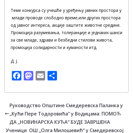
Теме конкурса су учешће у уређењу јавних простора у
млади проводе слободно време,или других простора
од јавног интереса, акције заштите животне средине.
Промоција разумевања, толеранције и једнаких шанси
за све младе, здрави и безбедни стилови живота,
промоција солидарности и хуманости итд.
Д. Ј.
F
M
E
S
ac
as
m
h
e
to
ai
ar
b
d
l
e
Руководство Општине Смедеревска Паланка у
o
o
„Кући Пере Тодоровића“ у Водицама: ПОМОЋ
o
n
ДА „НОВИНАРСКА КУЋА“ БУДЕ ЗАВРШЕНА
k
Ученици ОШ „Олга Милошевић“ у Смедеревској