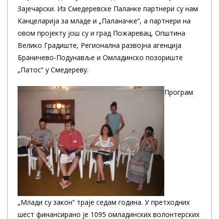
Зајечарски. Из Смедеревске Паланке партнери су нам
Канцеларија за младе и „Паланачке“, а партнери на
овом пројекту још су и град Пожаревац, Општина
Велико Градиште, Регионална развојна агенција
Браничево-Подунавље и Омладинско позориште
„Патос“ у Смедереву.
Програм
„Млади су закон“ траје седам година. У претходних
шест финансирано је 1095 омладинских волонтерских