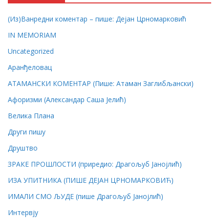
(Из)Ванредни коментар – пише: Дејан Црномарковић
IN MEMORIAM
Uncategorized
Аранђеловац
АТАМАНСКИ КОМЕНТАР (Пише: Атаман Заглибљански)
Афоризми (Александар Саша Јелић)
Велика Плана
Други пишу
Друштво
ЗРАКЕ ПРОШЛОСТИ (приредио: Драгољуб Јанојлић)
ИЗА УПИТНИКА (ПИШЕ ДЕЈАН ЦРНОМАРКОВИЋ)
ИМАЛИ СМО ЉУДЕ (пише Драгољуб Јанојлић)
Интервју