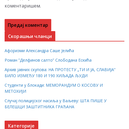
коментаришем.
Скорашњи чланци
Афоризми Александра Саше Јелића
Роман ”Делфинов салто” Слободана Ескића
Архив јавних скупова: НА ПРОТЕСТУ „ТИ И ЈА, СЛАВИЈА“
БИЛО ИЗМЕЂУ 180 И 190 ХИЉАДА ЉУДИ
Студенти у блокади: МЕМОРАНДУМ О КОСОВУ И
МЕТОХИЈИ
Случај полицијског насиља у Ваљеву: ШТА ПИШЕ У
БЕЛЕШЦИ ЗАШТИТНИКА ГРАЂАНА
Категорије