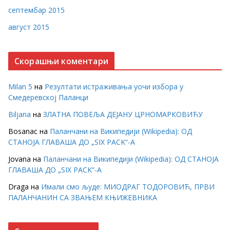
септембар 2015
август 2015
Скорашњи коментари
Milan 5
на
Резултати истраживања уочи избора у
Смедеревској Паланци
Biljana
на
ЗЛАТНА ПОВЕЉА ДЕЈАНУ ЦРНОМАРКОВИЋУ
Bosanac
на
Паланчани на Википедији (Wikipedia): ОД
СТАНОЈА ГЛАВАША ДО „SIX PACK“-А
Jovana
на
Паланчани на Википедији (Wikipedia): ОД СТАНОЈА
ГЛАВАША ДО „SIX PACK“-А
Draga
на
Имали смо људе: МИОДРАГ ТОДОРОВИЋ, ПРВИ
ПАЛАНЧАНИН СА ЗВАЊЕМ КЊИЖЕВНИКА