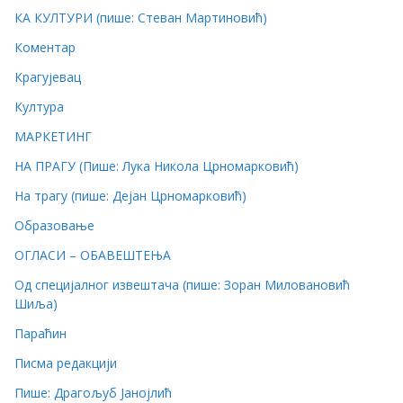
КА КУЛТУРИ (пише: Стеван Мартиновић)
Коментар
Крагујевац
Култура
МАРКЕТИНГ
НА ПРАГУ (Пише: Лука Никола Црномарковић)
На трагу (пише: Дејан Црномарковић)
Образовање
ОГЛАСИ – ОБАВЕШТЕЊА
Од специјалног извештача (пише: Зоран Миловановић
Шиља)
Параћин
Писма редакцији
Пише: Драгољуб Јанојлић