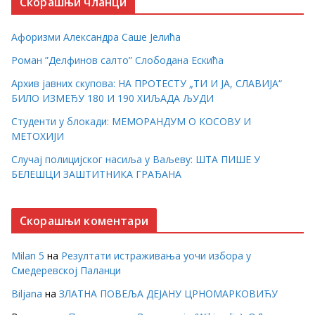
Скорашњи чланци
Афоризми Александра Саше Јелића
Роман ”Делфинов салто” Слободана Ескића
Архив јавних скупова: НА ПРОТЕСТУ „ТИ И ЈА, СЛАВИЈА“
БИЛО ИЗМЕЂУ 180 И 190 ХИЉАДА ЉУДИ
Студенти у блокади: МЕМОРАНДУМ О КОСОВУ И
МЕТОХИЈИ
Случај полицијског насиља у Ваљеву: ШТА ПИШЕ У
БЕЛЕШЦИ ЗАШТИТНИКА ГРАЂАНА
Скорашњи коментари
Milan 5
на
Резултати истраживања уочи избора у
Смедеревској Паланци
Biljana
на
ЗЛАТНА ПОВЕЉА ДЕЈАНУ ЦРНОМАРКОВИЋУ