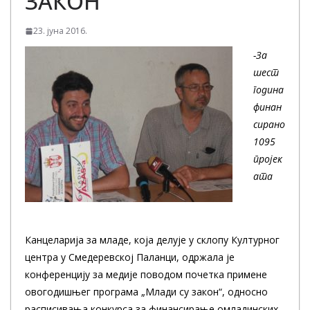
ЗАКОН
23. јуна 2016.
-За
шест
година
финан
сирано
1095
пројек
ата
Канцеларија за младе, која делује у склопу Културног
центра у Смедеревској Паланци, одржала је
конференцију за медије поводом почетка примене
овогодишњег програма „Млади су закон“, односно
расписивања конкурса за финансирање омладинских