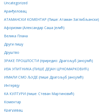
Uncategorized
Аранђеловац
АТАМАНСКИ КОМЕНТАР (Пише: Атаман Заглибљански)
Афоризми (Александар Саша Јелић)
Велика Плана
Други пишу
Друштво
ЗРАКЕ ПРОШЛОСТИ (приредио: Драгољуб Јанојлић)
ИЗА УПИТНИКА (ПИШЕ ДЕЈАН ЦРНОМАРКОВИЋ)
ИМАЛИ СМО ЉУДЕ (пише Драгољуб Јанојлић)
Интервју
КА КУЛТУРИ (пише: Стеван Мартиновић)
Коментар
Крагујевац