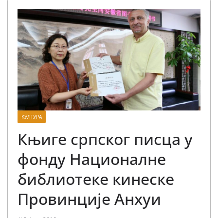
КУЛТУРА
Књиге српског писца у
фонду Националне
библиотеке кинеске
Провинције Анхуи