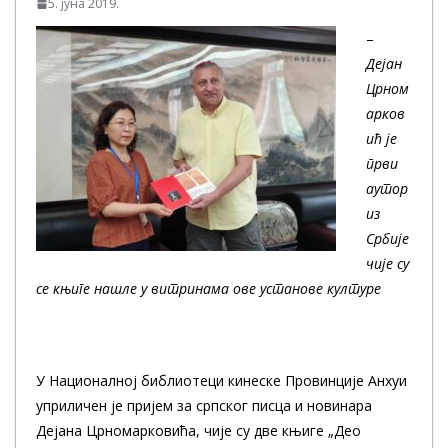
5. јуна 2019.
–
Дејан
Црном
арков
ић је
п
рви
аутор
из
Србије
чије су
се књиге нашле у витринама ове установе културе
У Националној библиотеци кинеске Провинције Анхуи
уприличен је пријем за српског писца и новинара
Дејана Црномарковића, чије су две књиге „Део