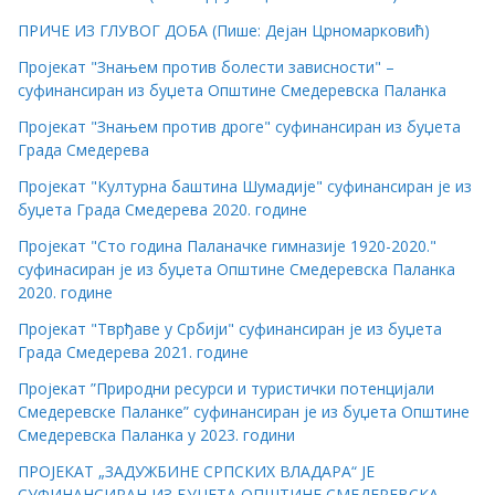
ПРИЧЕ ИЗ ГЛУВОГ ДОБА (Пише: Дејан Црномарковић)
Пројекат "Знањем против болести зависности" –
суфинансиран из буџета Општине Смедеревска Паланка
Пројекат "Знањем против дроге" суфинансиран из буџета
Града Смедерева
Пројекат "Културна баштина Шумадије" суфинансиран је из
буџета Града Смедерева 2020. године
Пројекат "Сто година Паланачке гимназије 1920-2020."
суфинасиран је из буџета Општине Смедеревска Паланка
2020. године
Пројекат "Тврђаве у Србији" суфинансиран је из буџета
Града Смедерева 2021. године
Пројекат ”Природни ресурси и туристички потенцијали
Смедеревске Паланке” суфинансиран је из буџета Општине
Смедеревска Паланка у 2023. години
ПРОЈЕКАТ „ЗАДУЖБИНЕ СРПСКИХ ВЛАДАРА“ ЈЕ
СУФИНАНСИРАН ИЗ БУЏЕТА ОПШТИНЕ СМЕДЕРЕВСКА