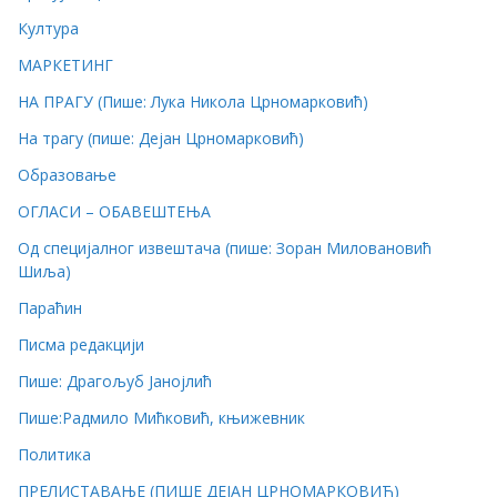
Култура
МАРКЕТИНГ
НА ПРАГУ (Пише: Лука Никола Црномарковић)
На трагу (пише: Дејан Црномарковић)
Образовање
ОГЛАСИ – ОБАВЕШТЕЊА
Од специјалног извештача (пише: Зоран Миловановић
Шиља)
Параћин
Писма редакцији
Пише: Драгољуб Јанојлић
Пише:Радмило Мићковић, књижевник
Политика
ПРЕЛИСТАВАЊЕ (ПИШЕ ДЕЈАН ЦРНОМАРКОВИЋ)