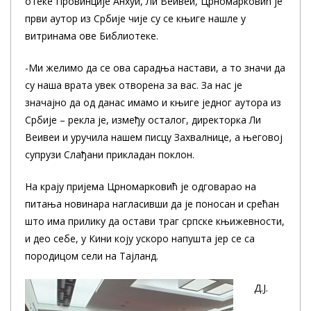
отеке Провинције Анхуи, Ли Веивеи, Црномарковић је
први аутор из Србије чије су се књиге нашле у
витринама ове Библиотеке.
-Ми желимо да се ова сарадња настави, а то значи да
су наша врата увек отворена за вас. За нас је
значајно да од данас имамо и књиге једног аутора из
Србије – рекла је, између осталог, директорка Ли
Веивеи и уручила нашем писцу Захвалнице, а његовој
супрузи Слађани прикладан поклон.
На крају пријема Црномарковић је одговарао на
питања новинара нагласивши да је поносан и срећан
што има прилику да остави траг српске књижевности,
и део себе, у Кини коју ускоро напушта јер се са
породицом сели на Тајланд.
Д.Ј.