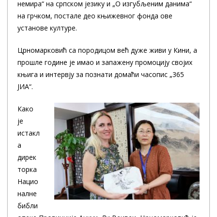
немира“ на српском језику и „О изгубљеним данима“
на грчком, постале део књижевног фонда ове
установе културе.
Црномарковић са породицом већ дуже живи у Кини, а
прошле године је имао и запажену промоцију својих
књига и интервју за познати домаћи часопис „365
ЈИА“.
Како
је
истакл
а
дирек
торка
Нацио
налне
библи