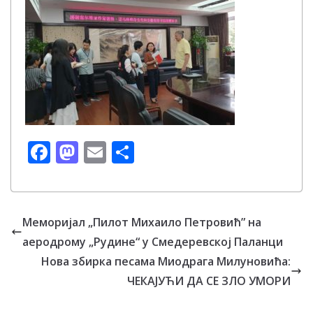
F
M
E
S
ac
as
m
h
e
to
ai
ar
b
d
l
e
Меморијал „Пилот Михаило Петровић” на
o
o
аеродрому „Рудине“ у Смедеревској Паланци
o
n
Нова збирка песама Миодрага Милуновића:
k
ЧЕКАЈУЋИ ДА СЕ ЗЛО УМОРИ