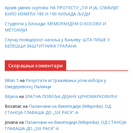
Архив јавних скупова: НА ПРОТЕСТУ „ТИ И ЈА, СЛАВИЈА“
БИЛО ИЗМЕЂУ 180 И 190 ХИЉАДА ЉУДИ
Студенти у блокади: МЕМОРАНДУМ О КОСОВУ И
МЕТОХИЈИ
Случај полицијског насиља у Ваљеву: ШТА ПИШЕ У
БЕЛЕШЦИ ЗАШТИТНИКА ГРАЂАНА
Скорашњи коментари
Milan 5
на
Резултати истраживања уочи избора у
Смедеревској Паланци
Biljana
на
ЗЛАТНА ПОВЕЉА ДЕЈАНУ ЦРНОМАРКОВИЋУ
Bosanac
на
Паланчани на Википедији (Wikipedia): ОД
СТАНОЈА ГЛАВАША ДО „SIX PACK“-А
Jovana
на
Паланчани на Википедији (Wikipedia): ОД СТАНОЈА
ГЛАВАША ДО „SIX PACK“-А