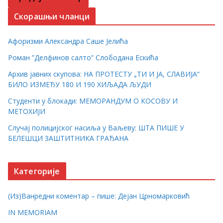
Скорашњи чланци
Афоризми Александра Саше Јелића
Роман ”Делфинов салто” Слободана Ескића
Архив јавних скупова: НА ПРОТЕСТУ „ТИ И ЈА, СЛАВИЈА“
БИЛО ИЗМЕЂУ 180 И 190 ХИЉАДА ЉУДИ
Студенти у блокади: МЕМОРАНДУМ О КОСОВУ И
МЕТОХИЈИ
Случај полицијског насиља у Ваљеву: ШТА ПИШЕ У
БЕЛЕШЦИ ЗАШТИТНИКА ГРАЂАНА
Категорије
(Из)Ванредни коментар – пише: Дејан Црномарковић
IN MEMORIAM