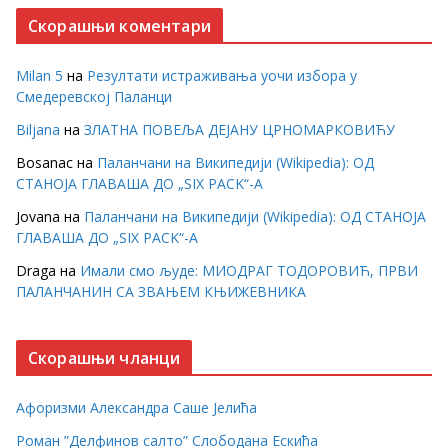
Скорашњи коментари
Milan 5
на
Резултати истраживања уочи избора у
Смедеревској Паланци
Biljana
на
ЗЛАТНА ПОВЕЉА ДЕЈАНУ ЦРНОМАРКОВИЋУ
Bosanac
на
Паланчани на Википедији (Wikipedia): ОД
СТАНОЈА ГЛАВАША ДО „SIX PACK“-А
Jovana
на
Паланчани на Википедији (Wikipedia): ОД СТАНОЈА
ГЛАВАША ДО „SIX PACK“-А
Draga
на
Имали смо људе: МИОДРАГ ТОДОРОВИЋ, ПРВИ
ПАЛАНЧАНИН СА ЗВАЊЕМ КЊИЖЕВНИКА
Скорашњи чланци
Афоризми Александра Саше Јелића
Роман ”Делфинов салто” Слободана Ескића