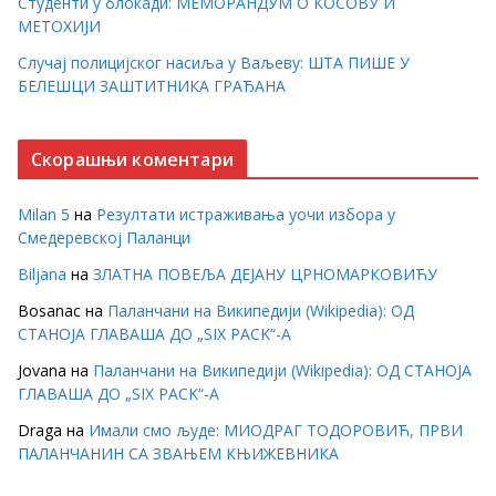
Студенти у блокади: МЕМОРАНДУМ О КОСОВУ И
МЕТОХИЈИ
Случај полицијског насиља у Ваљеву: ШТА ПИШЕ У
БЕЛЕШЦИ ЗАШТИТНИКА ГРАЂАНА
Скорашњи коментари
Milan 5
на
Резултати истраживања уочи избора у
Смедеревској Паланци
Biljana
на
ЗЛАТНА ПОВЕЉА ДЕЈАНУ ЦРНОМАРКОВИЋУ
Bosanac
на
Паланчани на Википедији (Wikipedia): ОД
СТАНОЈА ГЛАВАША ДО „SIX PACK“-А
Jovana
на
Паланчани на Википедији (Wikipedia): ОД СТАНОЈА
ГЛАВАША ДО „SIX PACK“-А
Draga
на
Имали смо људе: МИОДРАГ ТОДОРОВИЋ, ПРВИ
ПАЛАНЧАНИН СА ЗВАЊЕМ КЊИЖЕВНИКА