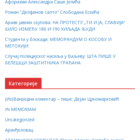
Афоризми Александра Саше Јелића
Роман ”Делфинов салто” Слободана Ескића
Архив јавних скупова: НА ПРОТЕСТУ „ТИ И ЈА, СЛАВИЈА“
БИЛО ИЗМЕЂУ 180 И 190 ХИЉАДА ЉУДИ
Студенти у блокади: МЕМОРАНДУМ О КОСОВУ И
МЕТОХИЈИ
Случај полицијског насиља у Ваљеву: ШТА ПИШЕ У
БЕЛЕШЦИ ЗАШТИТНИКА ГРАЂАНА
Категорије
(Из)Ванредни коментар – пише: Дејан Црномарковић
IN MEMORIAM
Uncategorized
Аранђеловац