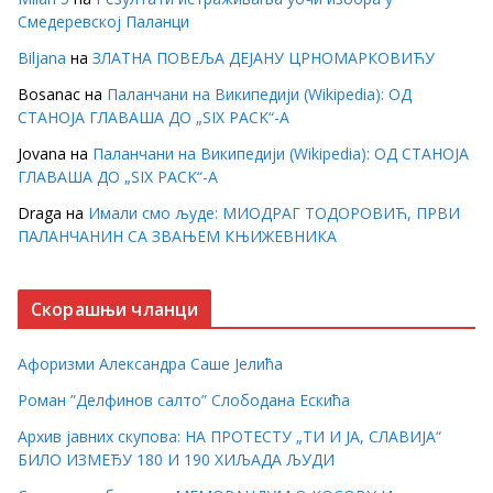
Смедеревској Паланци
Biljana
на
ЗЛАТНА ПОВЕЉА ДЕЈАНУ ЦРНОМАРКОВИЋУ
Bosanac
на
Паланчани на Википедији (Wikipedia): ОД
СТАНОЈА ГЛАВАША ДО „SIX PACK“-А
Jovana
на
Паланчани на Википедији (Wikipedia): ОД СТАНОЈА
ГЛАВАША ДО „SIX PACK“-А
Draga
на
Имали смо људе: МИОДРАГ ТОДОРОВИЋ, ПРВИ
ПАЛАНЧАНИН СА ЗВАЊЕМ КЊИЖЕВНИКА
Скорашњи чланци
Афоризми Александра Саше Јелића
Роман ”Делфинов салто” Слободана Ескића
Архив јавних скупова: НА ПРОТЕСТУ „ТИ И ЈА, СЛАВИЈА“
БИЛО ИЗМЕЂУ 180 И 190 ХИЉАДА ЉУДИ