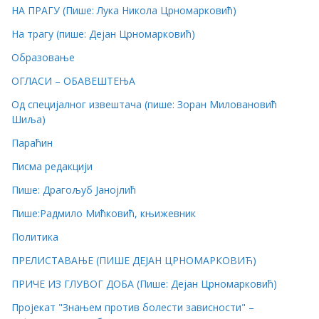
НА ПРАГУ (Пише: Лука Никола Црномарковић)
На трагу (пише: Дејан Црномарковић)
Образовање
ОГЛАСИ – ОБАВЕШТЕЊА
Од специјалног извештача (пише: Зоран Миловановић
Шиља)
Параћин
Писма редакцији
Пише: Драгољуб Јанојлић
Пише:Радмило Мићковић, књижевник
Политика
ПРЕЛИСТАВАЊЕ (ПИШЕ ДЕЈАН ЦРНОМАРКОВИЋ)
ПРИЧЕ ИЗ ГЛУВОГ ДОБА (Пише: Дејан Црномарковић)
Пројекат "Знањем против болести зависности" –