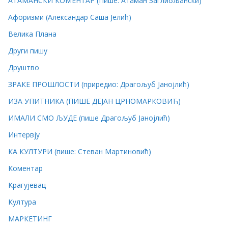
АТАМАНСКИ КОМЕНТАР (Пише: Атаман Заглибљански)
Афоризми (Александар Саша Јелић)
Велика Плана
Други пишу
Друштво
ЗРАКЕ ПРОШЛОСТИ (приредио: Драгољуб Јанојлић)
ИЗА УПИТНИКА (ПИШЕ ДЕЈАН ЦРНОМАРКОВИЋ)
ИМАЛИ СМО ЉУДЕ (пише Драгољуб Јанојлић)
Интервју
КА КУЛТУРИ (пише: Стеван Мартиновић)
Коментар
Крагујевац
Култура
МАРКЕТИНГ