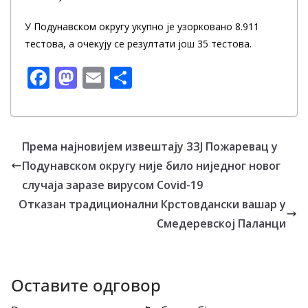
У Подунавском округу укупно је узорковано 8.911
тестова, а очекују се резултати још 35 тестова.
F
M
E
S
ac
as
m
h
e
to
ai
ar
b
d
l
e
Према најновијем извештају ЗЗЈ Пожаревац у
o
o
Подунавском округу није било ниједног новог
o
n
случаја заразе вирусом Covid-19
k
Отказан традиционални Крстовдански вашар у
Смедеревској Паланци
Оставите одговор