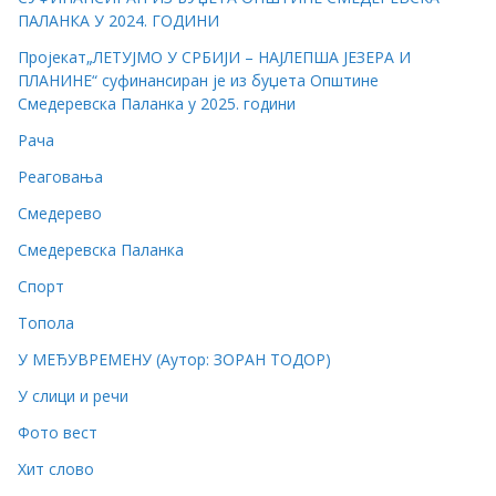
ПАЛАНКА У 2024. ГОДИНИ
Пројекат„ЛЕТУЈМО У СРБИЈИ – НАЈЛЕПША ЈЕЗЕРА И
ПЛАНИНЕ“ суфинансиран је из буџета Општине
Смедеревска Паланка у 2025. години
Рача
Реаговања
Смедерево
Смедеревска Паланка
Спорт
Топола
У МЕЂУВРЕМЕНУ (Аутор: ЗОРАН ТОДОР)
У слици и речи
Фото вест
Хит слово