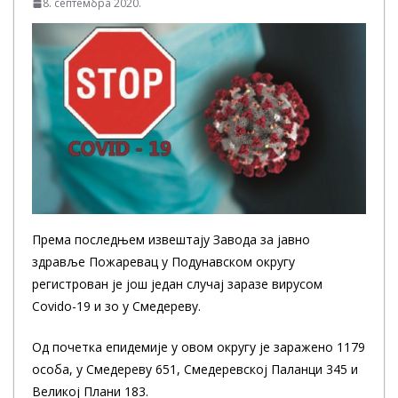
8. септембра 2020.
Према последњем извештају Завода за јавно
здравље Пожаревац у Подунавском округу
регистрован је још један случај заразе вирусом
Covido-19 и зо у Смедереву.
Од почетка епидемије у овом округу је заражено 1179
особа, у Смедереву 651, Смедеревској Паланци 345 и
Великој Плани 183.