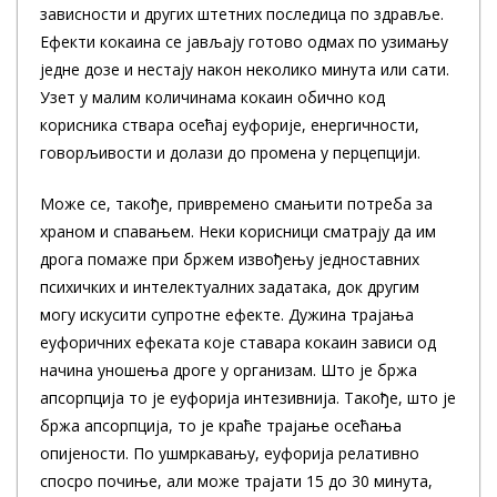
зависности и других штетних последица по здравље.
Ефекти кокаина се јављају готово одмах по узимању
једне дозе и нестају након неколико минута или сати.
Узет у малим количинама кокаин обично код
корисника ствара осећај еуфорије, енергичности,
говорљивости и долази до промена у перцепцији.
Може се, такође, привремено смањити потреба за
храном и спавањем. Неки корисници сматрају да им
дрога помаже при бржем извођењу једноставних
психичких и интелектуалних задатака, док другим
могу искусити супротне ефекте. Дужина трајања
еуфоричних ефеката које ставара кокаин зависи од
начина уношења дроге у организам. Што је бржа
апсорпција то је еуфорија интезивнија. Такође, што је
бржа апсорпција, то је краће трајање осећања
опијености. По ушмркавању, еуфорија релативно
спосро почиње, али може трајати 15 до 30 минута,