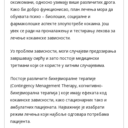
оксикомани, односно узимају више различитих дрога.
Како би добро функционисао, план лечења мора да
обухвата психо – биолошке, социјалне и
фармаколошке аспекте злоупотребе кокаина. Још
увек се ради на проналажењу и тестирању лекова за
лечење кокаинске зависности.
Уз проблем зависности, моги случајеви предозирања
завршавају смрћу и зато постоје медицински
третмани који се користе у хитним случајевима.
Постоје различите бихејвиоралне терапије
(Contingency Menagement Therapy, когнитивно-
бихејвиорална терапија ) које имају ефеката код
кокаинске зависности, како стационарних тако и
амбулатних пацијената. Најважније је изабрати
режим лечења који најбоље одговара потребама
пацијента.