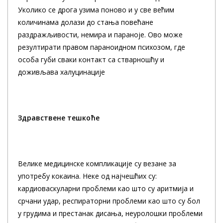
Уколико се дрога узима поново и у све већим
количинама долази до стања повећане
раздражљивости, немира и параноје. Ово може
резултирати правом параноидном психозом, где
особа губи сваки контакт са стварношћу и
доживљава халуцинације
Здравствене тешкоће
Велике медицинске компликације су везане за
употребу кокаина. Неке од најчешћих су:
кардиоваскуларни проблеми као што су аритмија и
срчани удар, респираторни проблеми као што су бол
у грудима и престанак дисања, неуролошки проблеми