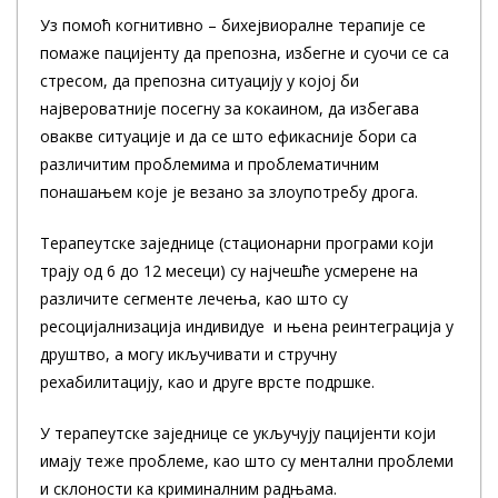
Уз помоћ когнитивно – бихејвиоралне терапије се
помаже пацијенту да препозна, избегне и суочи се са
стресом, да препозна ситуацију у којој би
највероватније посегну за кокаином, да избегава
овакве ситуације и да се што ефикасније бори са
различитим проблемима и проблематичним
понашањем које је везано за злоупотребу дрога.
Терапеутске заједнице (стационарни програми који
трају од 6 до 12 месеци) су најчешће усмерене на
различите сегменте лечења, као што су
ресоцијалнизација индивидуе и њена реинтеграција у
друштво, а могу икључивати и стручну
рехабилитацију, као и друге врсте подршке.
У терапеутске заједнице се укључују пацијенти који
имају теже проблеме, као што су ментални проблеми
и склоности ка криминалним радњама.