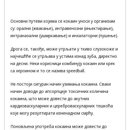
Основни путеви којима се кокаин уноси у организам
су: орални (жвакање), интравенозни (ињектирање),
интраназални (ушмркавање) и инхалаторни (пушење).
Дрога се, такође, може утрљати у ткиво слузокоже и
најчешћће се утрљава у устима изнад зуба, директно
на десни. Неки корисници комбинују кокаин или крек
са хероином и то се назива speedball.
Не постоји сигуран начин узимања кокаина. Сваки
начин доводи до апсорпције токсичних количина
кокаина, што може довести до акутних
кардиоваскуларних и цереброваскуларних тешкоћа
које могу резултирати изненадном смрћу.
Поновљена употреба кокаина може довести до