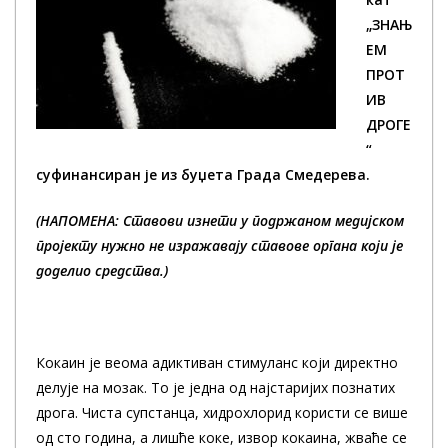
„ЗНАЊ
ЕМ
ПРОТ
ИВ
ДРОГЕ
“
суфинансиран је из буџета Града Смедерева.
(НАПОМЕНА: Ставови изнети у подржаном медијском
пројекту нужно не изражавају ставове органа који је
доделио средства.)
Кокаин је веома адиктиван стимуланс који директно
делује на мозак. То је једна од најстаријих познатих
дрога. Чиста супстанца, хидрохлорид користи се више
од сто година, а лишће коке, извор кокаина, жваће се