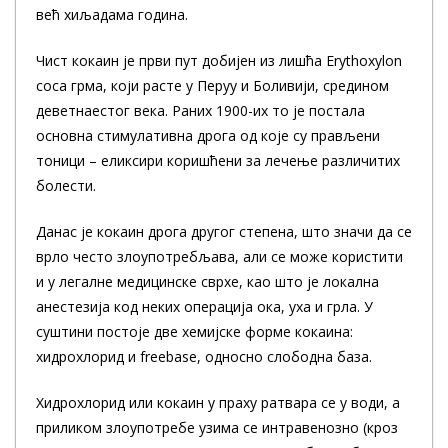
већ хиљадама година.
Чист кокаин је први пут добијен из лишћа Erythoxylon
coca грма, који расте у Перуу и Боливији, средином
деветнаестог века. Раних 1900-их то је постала
основна стимулативна дрога од које су прављени
тоници – еликсири коришћени за лечење различитих
болести.
Данас је кокаин дрога другог степена, што значи да се
врло често злоупотребљава, али се може користити
и у легалне медицинске сврхе, као што је локална
анестезија код неких операција ока, уха и грла. У
суштини постоје две хемијске форме кокаина:
хидрохлорид и freebase, односно слободна база.
Хидрохлорид или кокаин у праху ратвара се у води, а
приликом злоупотребе узима се интравенозно (кроз