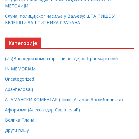
МЕТОХИЈИ
Случај полицијског насиља у Ваљеву: ШТА ПИШЕ У
БЕЛЕШЦИ ЗАШТИТНИКА ГРАЂАНА
Категорије
(Из)Ванредни коментар – пише: Дејан Црномарковић
IN MEMORIAM
Uncategorized
Аранђеловац
АТАМАНСКИ КОМЕНТАР (Пише: Атаман Заглибљански)
Афоризми (Александар Саша Јелић)
Велика Плана
Други пишу