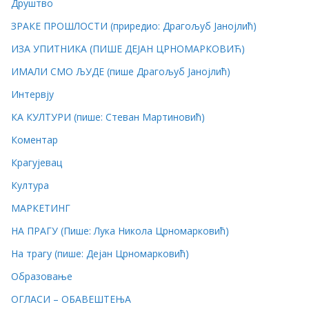
Друштво
ЗРАКЕ ПРОШЛОСТИ (приредио: Драгољуб Јанојлић)
ИЗА УПИТНИКА (ПИШЕ ДЕЈАН ЦРНОМАРКОВИЋ)
ИМАЛИ СМО ЉУДЕ (пише Драгољуб Јанојлић)
Интервју
КА КУЛТУРИ (пише: Стеван Мартиновић)
Коментар
Крагујевац
Култура
МАРКЕТИНГ
НА ПРАГУ (Пише: Лука Никола Црномарковић)
На трагу (пише: Дејан Црномарковић)
Образовање
ОГЛАСИ – ОБАВЕШТЕЊА