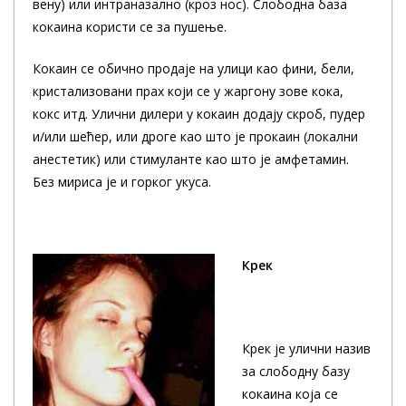
вену) или интраназално (кроз нос). Слободна база
кокаина користи се за пушење.
Кокаин се обично продаје на улици као фини, бели,
кристализовани прах који се у жаргону зове кока,
кокс итд. Улични дилери у кокаин додају скроб, пудер
и/или шећер, или дроге као што је прокаин (локални
анестетик) или стимуланте као што је амфетамин.
Без мириса је и горког укуса.
Крек
Крек је улични назив
за слободну базу
кокаина која се