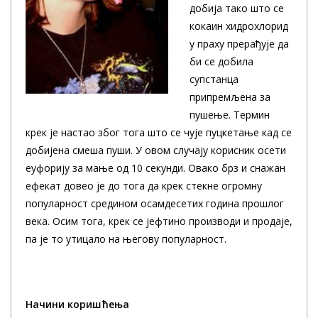
добија тако што се
кокаин хидрохлорид
у праху прерађује да
би се добила
супстанца
припремљена за
пушење. Термин
крек је настао због тога што се чује пуцкетање кад се
добијена смеша пуши. У овом случају корисник осети
еуфорију за мање од 10 секунди. Овако брз и снажан
ефекат довео је до тога да крек стекне огромну
популарност средином осамдесетих година прошлог
века. Осим тога, крек се јефтино производи и продаје,
па је то утицало на његову популарност.
Начини коришћења