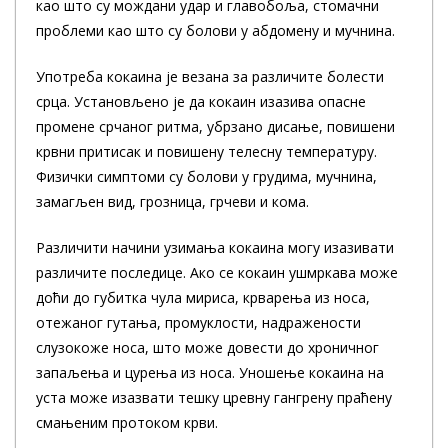
као што су мождани удар и главобоља, стомачни
проблеми као што су болови у абдомену и мучнина.
Употреба кокаина је везана за различите болести
срца. Установљено је да кокаин изазива опасне
промене срчаног ритма, убрзано дисање, повишени
крвни притисак и повишену телесну температуру.
Физички симптоми су болови у грудима, мучнина,
замагљен вид, грозница, грчеви и кома.
Различити начини узимања кокаина могу изазивати
различите последице. Ако се кокаин ушмркава може
доћи до губитка чула мириса, крварења из носа,
отежаног гутања, промуклости, надражености
слузокоже носа, што може довести до хроничног
запаљења и цурења из носа. Уношење кокаина на
уста може изазвати тешку цревну гангрену праћену
смањеним протоком крви.