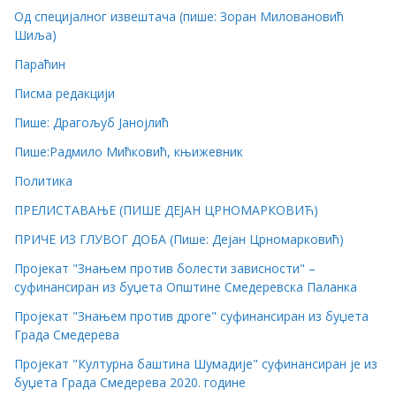
Од специјалног извештача (пише: Зоран Миловановић
Шиља)
Параћин
Писма редакцији
Пише: Драгољуб Јанојлић
Пише:Радмило Мићковић, књижевник
Политика
ПРЕЛИСТАВАЊЕ (ПИШЕ ДЕЈАН ЦРНОМАРКОВИЋ)
ПРИЧЕ ИЗ ГЛУВОГ ДОБА (Пише: Дејан Црномарковић)
Пројекат "Знањем против болести зависности" –
суфинансиран из буџета Општине Смедеревска Паланка
Пројекат "Знањем против дроге" суфинансиран из буџета
Града Смедерева
Пројекат "Културна баштина Шумадије" суфинансиран је из
буџета Града Смедерева 2020. године