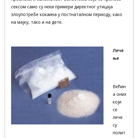
сексом само су неки примери директног утицаја
злоупотребе кокаина у постнаталном периоду, како
на мајку, тако и на дете.
Лече
ње
Већин
а оних
који
се
лече
су
полит