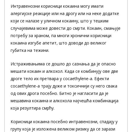
Интравенозни корисници кокаина могу имати
алергијске реакције или на дрогу или на неке додатке
који се налазе у уличном кокаину, што у тешким
случајевима може довести до смрти. Кокаин, смањује
потребу за храном, па многи хронични корисници
кокаина изгубе апетит, што доводи до великог
губитка на тежини.
Истраживањима се дошло до сазнања да је опасно
мешати кокаин и алкохол. Када се комбинују ове две
дроге тело их претвара у cocaethylene-a. Ефекти
cocaethylene-a трају дуже и токсичнији су него свака
од ових дрога посебно. Битно је нагласити да је
мешавина кокаина и алкохола најчешћа комбинација
која резултира смрћу.
Корисници кокаина посебно интравенозни, спадају у
групу која је изложена великом ризику да се зарази