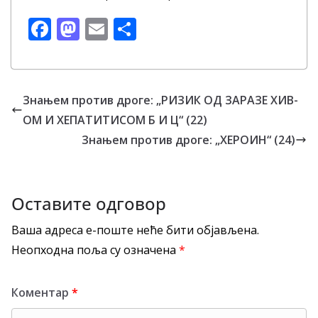
F
M
E
S
ac
as
m
h
e
to
ai
ar
b
d
l
e
Знањем против дроге: „РИЗИК ОД ЗАРАЗЕ ХИВ-
o
o
ОМ И ХЕПАТИТИСОМ Б И Ц“ (22)
o
n
Знањем против дроге: „ХЕРОИН“ (24)
k
Оставите одговор
Ваша адреса е-поште неће бити објављена.
Неопходна поља су означена
*
Коментар
*