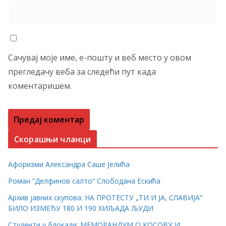
Сачувај моје име, е-пошту и веб место у овом
прегледачу веба за следећи пут када
коментаришем.
Скорашњи чланци
Афоризми Александра Саше Јелића
Роман ”Делфинов салто” Слободана Ескића
Архив јавних скупова: НА ПРОТЕСТУ „ТИ И ЈА, СЛАВИЈА“
БИЛО ИЗМЕЂУ 180 И 190 ХИЉАДА ЉУДИ
Студенти у блокади: МЕМОРАНДУМ О КОСОВУ И