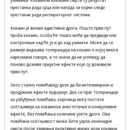
узимања. Кокаином изазване смрти су резултат
престанка рада срца или напада за којим следи
престанак рада респираторног система.
Кокаин је веома адиктивна дрога. Пошто први пут
проба кокаин, особа ће тешко моћи да предвиди или
контролише кад ће је и до кад узимати. Може да се
развије видљива толеранција на кокаин о којој многи
наркомани говоре, а то значи да не успевају да
поново доживе пријатне ефекте које су доживели
први пут.
Зато стално повећавају дозе да би интезивирали и
продужили ефекте еуфорије. Док се праг толеранције
за узбуђење повећава, корсници могу постати
осетљивији на кокаинске анестетичке и конвулзивне
ефекте, без повећања количине узете дроге. Ова
повећана осетљивост може бити узрок изненадне
смрти после узимања релативно малих доза кокаина.