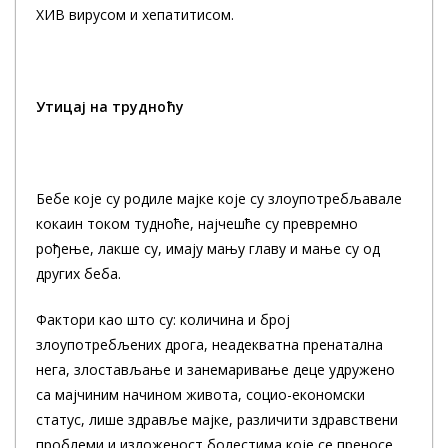
ХИВ вирусом и хепатитисом.
Утицај на трудноћу
Бебе које су родиле мајке које су злоупотребљавале
кокаин током тудноће, најчешће су превремно
рођење, лакше су, имају мању главу и мање су од
других беба.
Фактори као што су: количина и број
злоупотребљених дрога, неадекватна пренатална
нега, злостављање и занемаривање деце удружено
са мајчиним начином живота, социо-економски
статус, лише здравље мајке, различити здравствени
проблеми и изложеност болестима које се преносе