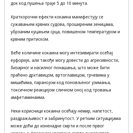
док код пушења траје 5 до 10 минута.
Краткорочни ефекти кокаина манифестују се
сужавањем крвних судова, проширеним зеницама,
убрзаним куцањем срца, повишеном температуром и
крвним притиском.
Веће количине кокаина могу интезивирати осећај
еуфорије, али такође могу довести до агресивности,
бизарног и насилног понашања, што може бити
праћено дрхтавицом, вртоглавицом, грчевима у
мишићима, паранојом код поновљеног узимања,
токсичном реакцијом сличном оној код тровања
амфетаминаима.
Неки корисници кокаина осећају немир, напетост,
раздражљивост и забринутост. У ретким ситуацијама
може доћи до изненадне смрти и после првог