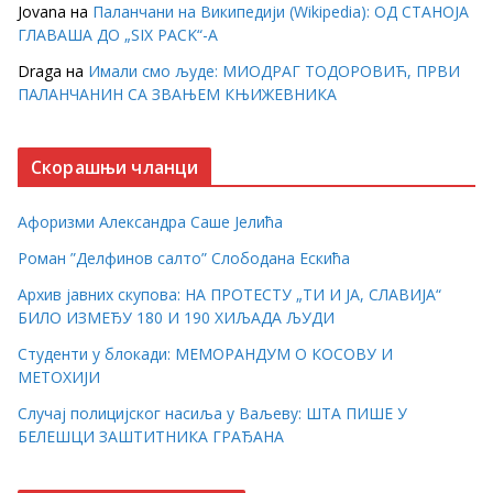
Jovana
на
Паланчани на Википедији (Wikipedia): ОД СТАНОЈА
ГЛАВАША ДО „SIX PACK“-А
Draga
на
Имали смо људе: МИОДРАГ ТОДОРОВИЋ, ПРВИ
ПАЛАНЧАНИН СА ЗВАЊЕМ КЊИЖЕВНИКА
Скорашњи чланци
Афоризми Александра Саше Јелића
Роман ”Делфинов салто” Слободана Ескића
Архив јавних скупова: НА ПРОТЕСТУ „ТИ И ЈА, СЛАВИЈА“
БИЛО ИЗМЕЂУ 180 И 190 ХИЉАДА ЉУДИ
Студенти у блокади: МЕМОРАНДУМ О КОСОВУ И
МЕТОХИЈИ
Случај полицијског насиља у Ваљеву: ШТА ПИШЕ У
БЕЛЕШЦИ ЗАШТИТНИКА ГРАЂАНА