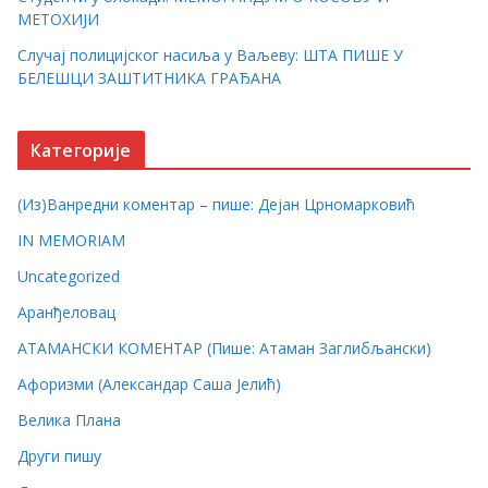
МЕТОХИЈИ
Случај полицијског насиља у Ваљеву: ШТА ПИШЕ У
БЕЛЕШЦИ ЗАШТИТНИКА ГРАЂАНА
Категорије
(Из)Ванредни коментар – пише: Дејан Црномарковић
IN MEMORIAM
Uncategorized
Аранђеловац
АТАМАНСКИ КОМЕНТАР (Пише: Атаман Заглибљански)
Афоризми (Александар Саша Јелић)
Велика Плана
Други пишу