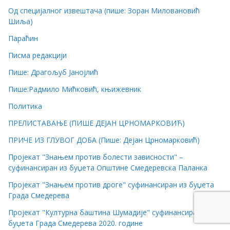
Од специјалног извештача (пише: Зоран Миловановић
Шиља)
Параћин
Писма редакцији
Пише: Драгољуб Јанојлић
Пише:Радмило Мићковић, књижевник
Политика
ПРЕЛИСТАВАЊЕ (ПИШЕ ДЕЈАН ЦРНОМАРКОВИЋ)
ПРИЧЕ ИЗ ГЛУВОГ ДОБА (Пише: Дејан Црномарковић)
Пројекат "Знањем против болести зависности" –
суфинансиран из буџета Општине Смедеревска Паланка
Пројекат "Знањем против дроге" суфинансиран из буџета
Града Смедерева
Пројекат "Културна баштина Шумадије" суфинансиран је из
буџета Града Смедерева 2020. године