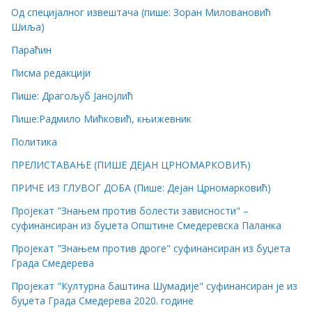
Од специјалног извештача (пише: Зоран Миловановић
Шиља)
Параћин
Писма редакцији
Пише: Драгољуб Јанојлић
Пише:Радмило Мићковић, књижевник
Политика
ПРЕЛИСТАВАЊЕ (ПИШЕ ДЕЈАН ЦРНОМАРКОВИЋ)
ПРИЧЕ ИЗ ГЛУВОГ ДОБА (Пише: Дејан Црномарковић)
Пројекат "Знањем против болести зависности" –
суфинансиран из буџета Општине Смедеревска Паланка
Пројекат "Знањем против дроге" суфинансиран из буџета
Града Смедерева
Пројекат "Културна баштина Шумадије" суфинансиран је из
буџета Града Смедерева 2020. године