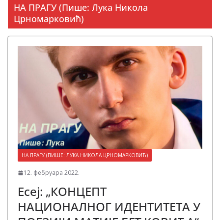
НА ПРАГУ (Пише: Лука Никола
Црномарковић)
НА ПРАГУ (ПИШЕ: ЛУКА НИКОЛА ЦРНОМАРКОВИЋ)
12. фебруара 2022.
Есеј: „КОНЦЕПТ
НАЦИОНАЛНОГ ИДЕНТИТЕТА У