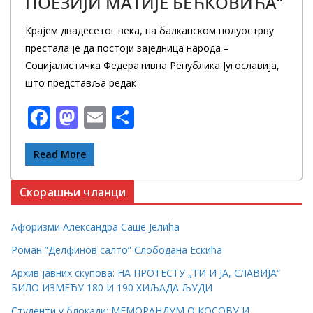
ПОЕЗИЈИ МАТИЈЕ БЕЋКОВИЋА“
Крајем двадесетог века, на балканском полуострву
престала је да постоји заједница народа –
Социјалистичка Федеративна Република Југославија,
што представља редак
F
M
E
S
ac
as
m
h
e
to
ai
ar
Read More
b
d
l
e
Скорашњи чланци
o
o
o
n
Афоризми Александра Саше Јелића
k
Роман ”Делфинов салто” Слободана Ескића
Архив јавних скупова: НА ПРОТЕСТУ „ТИ И ЈА, СЛАВИЈА“
БИЛО ИЗМЕЂУ 180 И 190 ХИЉАДА ЉУДИ
Студенти у блокади: МЕМОРАНДУМ О КОСОВУ И