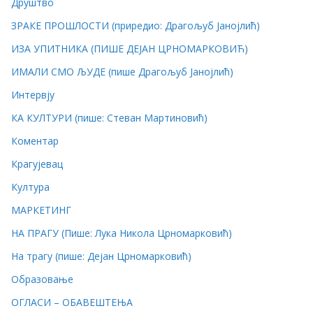
Друштво
ЗРАКЕ ПРОШЛОСТИ (приредио: Драгољуб Јанојлић)
ИЗА УПИТНИКА (ПИШЕ ДЕЈАН ЦРНОМАРКОВИЋ)
ИМАЛИ СМО ЉУДЕ (пише Драгољуб Јанојлић)
Интервју
КА КУЛТУРИ (пише: Стеван Мартиновић)
Коментар
Крагујевац
Култура
МАРКЕТИНГ
НА ПРАГУ (Пише: Лука Никола Црномарковић)
На трагу (пише: Дејан Црномарковић)
Образовање
ОГЛАСИ – ОБАВЕШТЕЊА