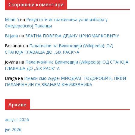
Скорашњи коментари
Milan 5
на
Резултати истраживања уочи избора у
Смедеревској Паланци
Biljana
на
ЗЛАТНА ПОВЕЉА ДЕЈАНУ ЦРНОМАРКОВИЋУ
Bosanac
на
Паланчани на Википедији (Wikipedia): ОД
СТАНОЈА ГЛАВАША ДО „SIX PACK“-А
Jovana
на
Паланчани на Википедији (Wikipedia): ОД СТАНОЈА
ГЛАВАША ДО „SIX PACK“-А
Draga
на
Имали смо људе: МИОДРАГ ТОДОРОВИЋ, ПРВИ
ПАЛАНЧАНИН СА ЗВАЊЕМ КЊИЖЕВНИКА
Архиве
август 2026
јун 2026