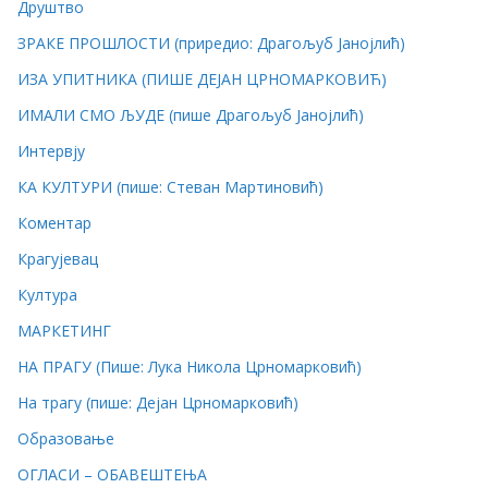
Друштво
ЗРАКЕ ПРОШЛОСТИ (приредио: Драгољуб Јанојлић)
ИЗА УПИТНИКА (ПИШЕ ДЕЈАН ЦРНОМАРКОВИЋ)
ИМАЛИ СМО ЉУДЕ (пише Драгољуб Јанојлић)
Интервју
КА КУЛТУРИ (пише: Стеван Мартиновић)
Коментар
Крагујевац
Култура
МАРКЕТИНГ
НА ПРАГУ (Пише: Лука Никола Црномарковић)
На трагу (пише: Дејан Црномарковић)
Образовање
ОГЛАСИ – ОБАВЕШТЕЊА