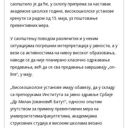
саопштило је да ће, у склопу припрема за наставак
академске школске године, високошколске установе
кренути са радом од 15. маја, уз поштовање
превентивних мера.
У саопштењу поводом различитих и у неким
ситуацијама погрешних интерпретација у јавности, а у
вези са активностима на нивоу високог образовања,
наводи се да није планирано класично одржавање
предавања, већ да се сва предавања завршaвају „on-
line“, у мају.
„Високошколске установе имају обавезу, да у складу
са препорукама Института за јавно здравље Србије
„Др Милан Јовановић Батут“, односно општим
упутством за примену превентивних мера на
универзитетима/факултетима, академијама
струковних студија и високим школама везано