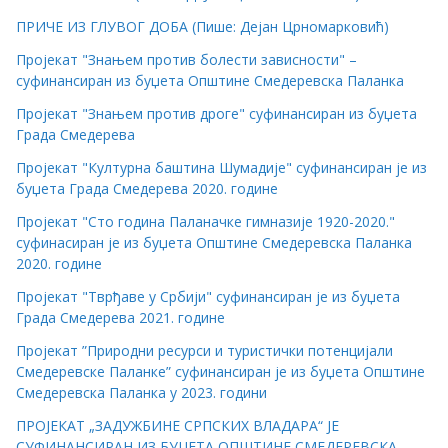
ПРИЧЕ ИЗ ГЛУВОГ ДОБА (Пише: Дејан Црномарковић)
Пројекат "Знањем против болести зависности" –
суфинансиран из буџета Општине Смедеревска Паланка
Пројекат "Знањем против дроге" суфинансиран из буџета
Града Смедерева
Пројекат "Културна баштина Шумадије" суфинансиран је из
буџета Града Смедерева 2020. године
Пројекат "Сто година Паланачке гимназије 1920-2020."
суфинасиран је из буџета Општине Смедеревска Паланка
2020. године
Пројекат "Тврђаве у Србији" суфинансиран је из буџета
Града Смедерева 2021. године
Пројекат ”Природни ресурси и туристички потенцијали
Смедеревске Паланке” суфинансиран је из буџета Општине
Смедеревска Паланка у 2023. години
ПРОЈЕКАТ „ЗАДУЖБИНЕ СРПСКИХ ВЛАДАРА“ ЈЕ
СУФИНАНСИРАН ИЗ БУЏЕТА ОПШТИНЕ СМЕДЕРЕВСКА