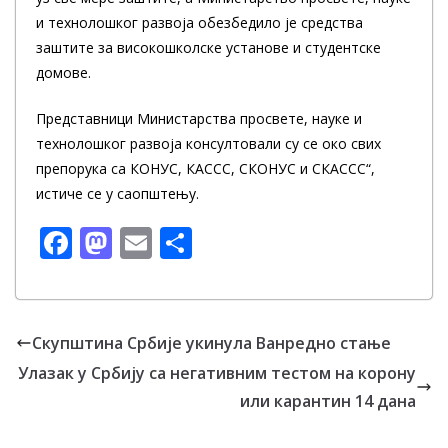
и технолошког развоја обезбедило је средства
заштите за високошколске установе и студентске
домове.
Представници Министарства просвете, науке и
технолошког развоја консултовали су се око свих
препорука са КОНУС, КАССС, СКОНУС и СКАССС“,
истиче се у саопштењу.
F
M
E
S
ac
as
m
h
e
to
ai
ar
b
d
l
e
Скупштина Србије укинула Ванредно стање
o
o
Улазак у Србију са негативним тестом на корону
o
n
или карантин 14 дана
k