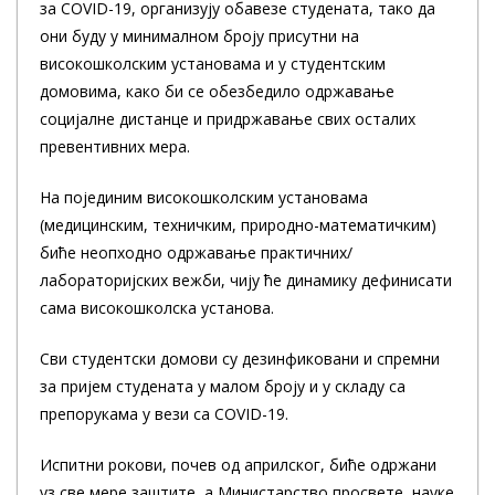
за COVID-19, организују обавезе студената, тако да
они буду у минималном броју присутни на
високошколским установама и у студентским
домовима, како би се обезбедило одржавање
социјалне дистанце и придржавање свих осталих
превентивних мера.
На појединим високошколским установама
(медицинским, техничким, природно-математичким)
биће неопходно одржавање практичних/
лабораторијских вежби, чију ће динамику дефинисати
сама високошколска установа.
Сви студентски домови су дезинфиковани и спремни
за пријем студената у малом броју и у складу са
препорукама у вези са COVID-19.
Испитни рокови, почев од априлског, биће одржани
уз све мере заштите, а Министарство просвете, науке