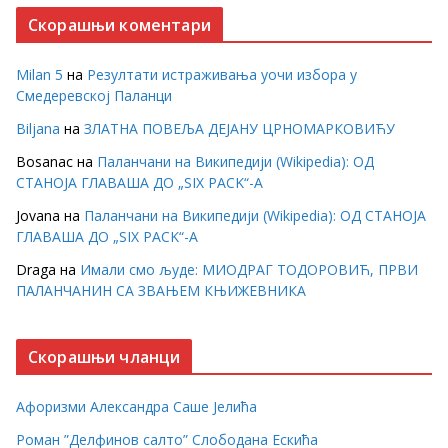
Скорашњи коментари
Milan 5
на
Резултати истраживања уочи избора у
Смедеревској Паланци
Biljana
на
ЗЛАТНА ПОВЕЉА ДЕЈАНУ ЦРНОМАРКОВИЋУ
Bosanac
на
Паланчани на Википедији (Wikipedia): ОД
СТАНОЈА ГЛАВАША ДО „SIX PACK“-А
Jovana
на
Паланчани на Википедији (Wikipedia): ОД СТАНОЈА
ГЛАВАША ДО „SIX PACK“-А
Draga
на
Имали смо људе: МИОДРАГ ТОДОРОВИЋ, ПРВИ
ПАЛАНЧАНИН СА ЗВАЊЕМ КЊИЖЕВНИКА
Скорашњи чланци
Афоризми Александра Саше Јелића
Роман ”Делфинов салто” Слободана Ескића