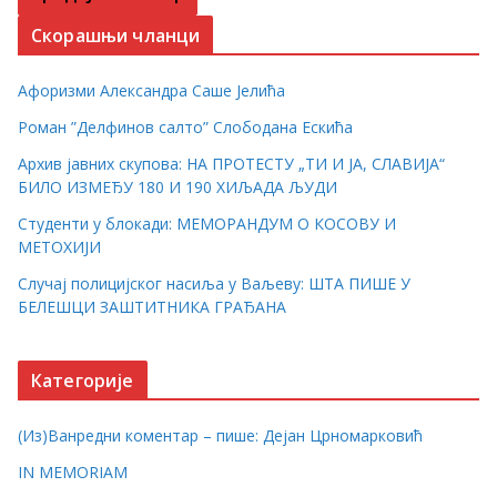
Скорашњи чланци
Афоризми Александра Саше Јелића
Роман ”Делфинов салто” Слободана Ескића
Архив јавних скупова: НА ПРОТЕСТУ „ТИ И ЈА, СЛАВИЈА“
БИЛО ИЗМЕЂУ 180 И 190 ХИЉАДА ЉУДИ
Студенти у блокади: МЕМОРАНДУМ О КОСОВУ И
МЕТОХИЈИ
Случај полицијског насиља у Ваљеву: ШТА ПИШЕ У
БЕЛЕШЦИ ЗАШТИТНИКА ГРАЂАНА
Категорије
(Из)Ванредни коментар – пише: Дејан Црномарковић
IN MEMORIAM