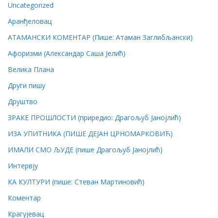
Uncategorized
Аранђеловац
АТАМАНСКИ КОМЕНТАР (Пише: Атаман Заглибљански)
Афоризми (Александар Саша Јелић)
Велика Плана
Други пишу
Друштво
ЗРАКЕ ПРОШЛОСТИ (приредио: Драгољуб Јанојлић)
ИЗА УПИТНИКА (ПИШЕ ДЕЈАН ЦРНОМАРКОВИЋ)
ИМАЛИ СМО ЉУДЕ (пише Драгољуб Јанојлић)
Интервју
КА КУЛТУРИ (пише: Стеван Мартиновић)
Коментар
Крагујевац