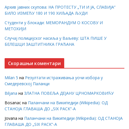
Архив јавних скупова: НА ПРОТЕСТУ „ТИ И ЈА, СЛАВИЈА“
БИЛО ИЗМЕЂУ 180 И 190 ХИЉАДА ЉУДИ
Студенти у блокади: МЕМОРАНДУМ О КОСОВУ И
МЕТОХИЈИ
Случај полицијског насиља у Ваљеву: ШТА ПИШЕ У
БЕЛЕШЦИ ЗАШТИТНИКА ГРАЂАНА
Скорашњи коментари
Milan 5
на
Резултати истраживања уочи избора у
Смедеревској Паланци
Biljana
на
ЗЛАТНА ПОВЕЉА ДЕЈАНУ ЦРНОМАРКОВИЋУ
Bosanac
на
Паланчани на Википедији (Wikipedia): ОД
СТАНОЈА ГЛАВАША ДО „SIX PACK“-А
Jovana
на
Паланчани на Википедији (Wikipedia): ОД СТАНОЈА
ГЛАВАША ДО „SIX PACK“-А