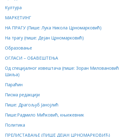
Култура
МАРКЕТИНГ
НА ПРАГУ (Пише: Лука Никола Црномарковић)
На трагу (пише: Дејан Црномарковић)
Образовање
ОГЛАСИ – ОБАВЕШТЕЊА
Од специјалног извештача (пише: Зоран Миловановић
Шиља)
Параћин
Писма редакцији
Пише: Драгољуб Јанојлић
Пише:Радмило Мићковић, књижевник
Политика
ПРЕЛИСТАВАЊЕ (ПИШЕ ДЕЈАН ЦРНОМАРКОВИЋ)