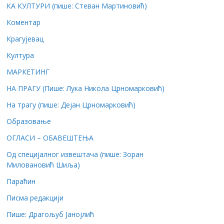
КА КУЛТУРИ (пише: Стеван Мартиновић)
Коментар
Крагујевац
Култура
МАРКЕТИНГ
НА ПРАГУ (Пише: Лука Никола Црномарковић)
На трагу (пише: Дејан Црномарковић)
Образовање
ОГЛАСИ – ОБАВЕШТЕЊА
Од специјалног извештача (пише: Зоран
Миловановић Шиља)
Параћин
Писма редакцији
Пише: Драгољуб Јанојлић