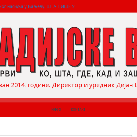
ског насиља у Ваљеву: ШТА ПИШЕ У
ТИТНИКА ГРАЂАНА
андра Саше Јелића
в салто” Слободана Ескића
купова: НА ПРОТЕСТУ „ТИ И ЈА, СЛАВИЈА“
180 И 190 ХИЉАДА ЉУДИ
окади: МЕМОРАНДУМ О КОСОВУ И
ван 2014. године. Директор и уредник Деја
ИНФО
КОНТАКТ