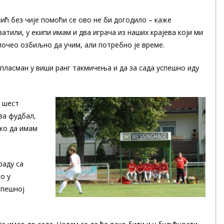
ић без чије помоћи се ово не би догодило – каже
ватили, у екипи имам и два играча из наших крајева који ми
почео озбиљно да учим, али потребно је време.
пласман у виши ранг такмичења и да за сада успешно иду
з шест
за фудбал,
ако да имам
раду са
о у
спешној