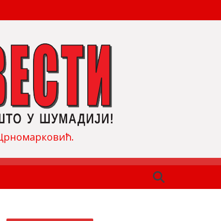
н Црномарковић.