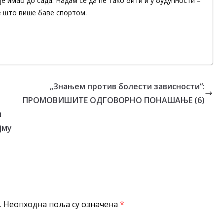
 је имао до сада. Надам се да ће тако бити и у будућности –
е што више баве спортом.
„Знањем против болести зависности“:
ПРОМОВИШИТЕ ОДГОВОРНО ПОНАШАЊЕ (6)
и
јму
.
Неопходна поља су означена
*