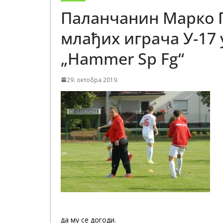
Паланчанин Марко 
млађих играча У-17
„Hammer Sp Fg“
29. октобра 2019.
да му се догоди.