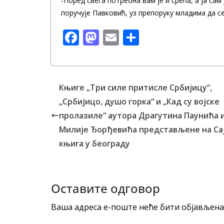
-Поред свега потребна вам је и срећа, а ја сам
поручује Павковић, уз препоруку младима да с
F
M
E
S
ac
as
m
h
e
to
ai
ar
b
d
l
e
Књиге „Три силе притисле Србијицу“,
o
o
„Србијицо, душо горка“ и „Кад су војске
o
n
пролазиле“ аутора Драгутина Паунића 
k
Милије Ђорђевића представљене на Са
књига у београду
Оставите одговор
Ваша адреса е-поште неће бити објављена