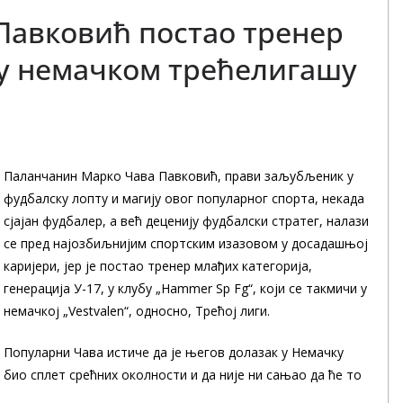
Павковић постао тренер
 у немачком трећелигашу
Паланчанин Марко Чава Павковић, прави заљубљеник у
фудбалску лопту и магију овог популарног спорта, некада
сјајан фудбалер, а већ деценију фудбалски стратег, налази
се пред најозбиљнијим спортским изазовом у досадашњој
каријери, јер је постао тренер млађих категорија,
генерација У-17, у клубу „Hammer Sp Fg“, који се такмичи у
немачкој „Vestvalen“, односно, Трећој лиги.
Популарни Чава истиче да је његов долазак у Немачку
био сплет срећних околности и да није ни сањао да ће то