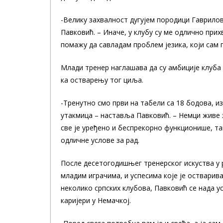
-Велику захвалност дугујем породици Гаврилов
Павковић. – Иначе, у клубу су ме одлично прих
помажу да савладам проблем језика, који сам 
Млади тренер наглашава да су амбиције клуба 
ка остварењу тог циља.
-Тренутно смо први на табели са 18 бодова, и
утакмица – наставља Павковић. – Немци живе 
све је уређено и беспрекорно функционише, т
одличне услове за рад.
После десетогодишњег тренерског искуства у 
младим играчима, и успесима које је остварива
неколико српских клубова, Павковић се нада у
каријери у Немачкој.