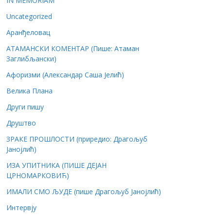
IN MEMORIAM
Uncategorized
Аранђеловац
АТАМАНСКИ КОМЕНТАР (Пише: Атаман
Заглибљански)
Афоризми (Александар Саша Јелић)
Велика Плана
Други пишу
Друштво
ЗРАКЕ ПРОШЛОСТИ (приредио: Драгољуб
Јанојлић)
ИЗА УПИТНИКА (ПИШЕ ДЕЈАН
ЦРНОМАРКОВИЋ)
ИМАЛИ СМО ЉУДЕ (пише Драгољуб Јанојлић)
Интервју