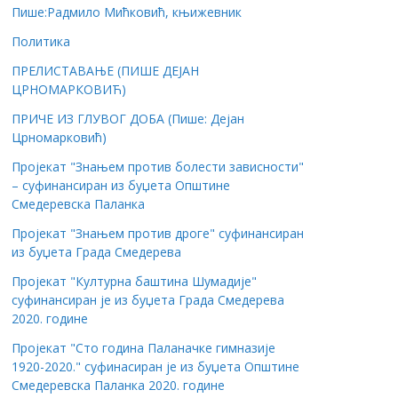
Пише:Радмило Мићковић, књижевник
Политика
ПРЕЛИСТАВАЊЕ (ПИШЕ ДЕЈАН
ЦРНОМАРКОВИЋ)
ПРИЧЕ ИЗ ГЛУВОГ ДОБА (Пише: Дејан
Црномарковић)
Пројекат "Знањем против болести зависности"
– суфинансиран из буџета Општине
Смедеревска Паланка
Пројекат "Знањем против дроге" суфинансиран
из буџета Града Смедерева
Пројекат "Културна баштина Шумадије"
суфинансиран је из буџета Града Смедерева
2020. године
Пројекат "Сто година Паланачке гимназије
1920-2020." суфинасиран је из буџета Општине
Смедеревска Паланка 2020. године