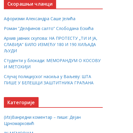
Скорашњи чланци
Афоризми Александра Саше Јелића
Роман ”Делфинов салто” Слободана Ескића
Архив јавних скупова: НА ПРОТЕСТУ „ТИ И ЈА,
СЛАВИЈА“ БИЛО ИЗМЕЂУ 180 И 190 ХИЉАДА
ЉУДИ
Студенти у блокади: МЕМОРАНДУМ О КОСОВУ
И МЕТОХИЈИ
Случај полицијског насиља у Ваљеву: ШТА
ПИШЕ У БЕЛЕШЦИ ЗАШТИТНИКА ГРАЂАНА
Категорије
(Из)Ванредни коментар – пише: Дејан
Црномарковић