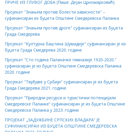
ПРИЧЕ ИЗ ГЛУВОГ ДОБА (Пише: Дејан Црномарковић)
Пројекат "Знањем против болести зависности" –
суфинансиран из буџета Општине Смедеревска Паланка
Пројекат "Знањем против дроге" суфинансиран из буџета
Града Смедерева
Пројекат "Културна баштина Шумадије" суфинансиран је из
буџета Града Смедерева 2020. године
Пројекат "Сто година Паланачке гимназије 1920-2020."
суфинасиран је из буџета Општине Смедеревска Паланка
2020. године
Пројекат "Тврђаве у Србији" суфинансиран је из буџета
Града Смедерева 2021. године
Пројекат ”Природни ресурси и туристички потенцијали
Смедеревске Паланке” суфинансиран је из буџета Општине
Смедеревска Паланка у 2023. години
ПРОЈЕКАТ „ЗАДУЖБИНЕ СРПСКИХ ВЛАДАРА“ ЈЕ
СУФИНАНСИРАН ИЗ БУЏЕТА ОПШТИНЕ СМЕДЕРЕВСКА