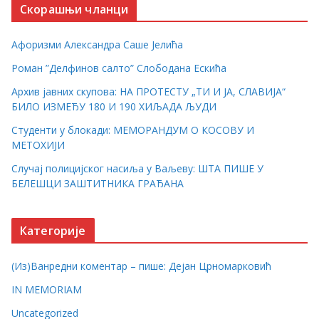
Скорашњи чланци
Афоризми Александра Саше Јелића
Роман ”Делфинов салто” Слободана Ескића
Архив јавних скупова: НА ПРОТЕСТУ „ТИ И ЈА, СЛАВИЈА“
БИЛО ИЗМЕЂУ 180 И 190 ХИЉАДА ЉУДИ
Студенти у блокади: МЕМОРАНДУМ О КОСОВУ И
МЕТОХИЈИ
Случај полицијског насиља у Ваљеву: ШТА ПИШЕ У
БЕЛЕШЦИ ЗАШТИТНИКА ГРАЂАНА
Категорије
(Из)Ванредни коментар – пише: Дејан Црномарковић
IN MEMORIAM
Uncategorized