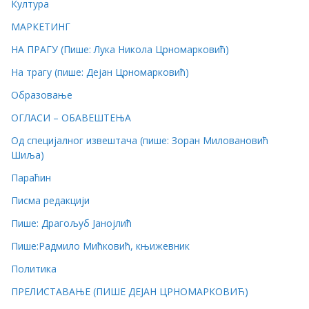
Култура
МАРКЕТИНГ
НА ПРАГУ (Пише: Лука Никола Црномарковић)
На трагу (пише: Дејан Црномарковић)
Образовање
ОГЛАСИ – ОБАВЕШТЕЊА
Од специјалног извештача (пише: Зоран Миловановић
Шиља)
Параћин
Писма редакцији
Пише: Драгољуб Јанојлић
Пише:Радмило Мићковић, књижевник
Политика
ПРЕЛИСТАВАЊЕ (ПИШЕ ДЕЈАН ЦРНОМАРКОВИЋ)