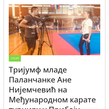
СПОРТ
Тријумф младе
Паланчанке Ане
Нијемчевић на
Међународном карате