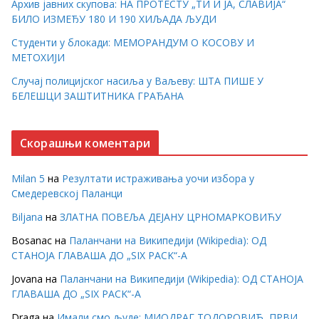
Архив јавних скупова: НА ПРОТЕСТУ „ТИ И ЈА, СЛАВИЈА“
БИЛО ИЗМЕЂУ 180 И 190 ХИЉАДА ЉУДИ
Студенти у блокади: МЕМОРАНДУМ О КОСОВУ И
МЕТОХИЈИ
Случај полицијског насиља у Ваљеву: ШТА ПИШЕ У
БЕЛЕШЦИ ЗАШТИТНИКА ГРАЂАНА
Скорашњи коментари
Milan 5
на
Резултати истраживања уочи избора у
Смедеревској Паланци
Biljana
на
ЗЛАТНА ПОВЕЉА ДЕЈАНУ ЦРНОМАРКОВИЋУ
Bosanac
на
Паланчани на Википедији (Wikipedia): ОД
СТАНОЈА ГЛАВАША ДО „SIX PACK“-А
Jovana
на
Паланчани на Википедији (Wikipedia): ОД СТАНОЈА
ГЛАВАША ДО „SIX PACK“-А
Draga
на
Имали смо људе: МИОДРАГ ТОДОРОВИЋ, ПРВИ