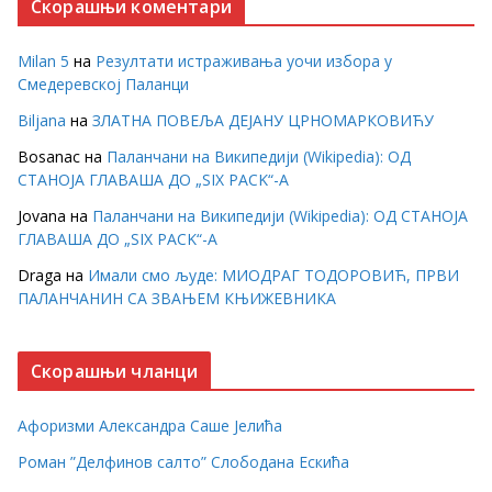
Скорашњи коментари
Milan 5
на
Резултати истраживања уочи избора у
Смедеревској Паланци
Biljana
на
ЗЛАТНА ПОВЕЉА ДЕЈАНУ ЦРНОМАРКОВИЋУ
Bosanac
на
Паланчани на Википедији (Wikipedia): ОД
СТАНОЈА ГЛАВАША ДО „SIX PACK“-А
Jovana
на
Паланчани на Википедији (Wikipedia): ОД СТАНОЈА
ГЛАВАША ДО „SIX PACK“-А
Draga
на
Имали смо људе: МИОДРАГ ТОДОРОВИЋ, ПРВИ
ПАЛАНЧАНИН СА ЗВАЊЕМ КЊИЖЕВНИКА
Скорашњи чланци
Афоризми Александра Саше Јелића
Роман ”Делфинов салто” Слободана Ескића