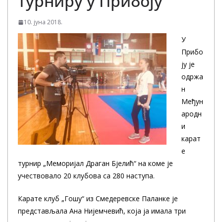
турниру у Прибоју
10. јуна 2018.
У
Прибо
ју је
одржа
н
Међун
ародн
и
карат
е
турнир „Меморијал Драган Бјелић“ на коме је
учествовало 20 клубова са 280 наступа.
Карате клуб „Гошу“ из Смедеревске Паланке је
представљала Ана Нијемчевић, која ја имала три