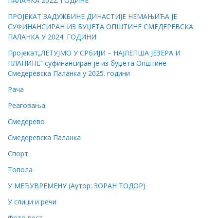
ПАЛАНКА 2022. ГОДИНЕ
ПРОЈЕКАТ ЗАДУЖБИНЕ ДИНАСТИЈЕ НЕМАЊИЋА ЈЕ
СУФИНАНСИРАН ИЗ БУЏЕТА ОПШТИНЕ СМЕДЕРЕВСКА
ПАЛАНКА У 2024. ГОДИНИ
Пројекат„ЛЕТУЈМО У СРБИЈИ – НАЈЛЕПША ЈЕЗЕРА И
ПЛАНИНЕ“ суфинансиран је из буџета Општине
Смедеревска Паланка у 2025. години
Рача
Реаговања
Смедерево
Смедеревска Паланка
Спорт
Топола
У МЕЂУВРЕМЕНУ (Аутор: ЗОРАН ТОДОР)
У слици и речи
Фото вест