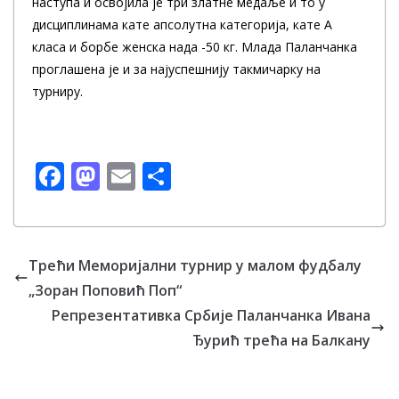
наступа и освојила је три златне медаље и то у
дисциплинама кате апсолутна категорија, кате А
класа и борбе женска нада -50 кг. Млада Паланчанка
проглашена је и за најуспешнију такмичарку на
турниру.
F
M
E
S
ac
as
m
h
e
to
ai
ar
b
d
l
e
Трећи Меморијални турнир у малом фудбалу
o
o
„Зоран Поповић Поп“
o
n
Репрезентативка Србије Паланчанка Ивана
k
Ђурић трећа на Балкану