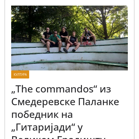
КУЛТУРА
„The commandos“ из
Смедеревске Паланке
победник на
„Гитаријади“ у