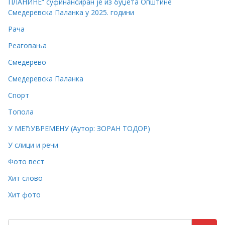
ПЛАНИНЕ“ суфинансиран је из буџета Општине
Смедеревска Паланка у 2025. години
Рача
Реаговања
Смедерево
Смедеревска Паланка
Спорт
Топола
У МЕЂУВРЕМЕНУ (Аутор: ЗОРАН ТОДОР)
У слици и речи
Фото вест
Хит слово
Хит фото