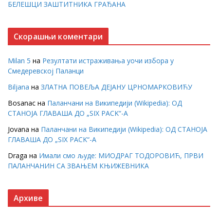
БЕЛЕШЦИ ЗАШТИТНИКА ГРАЂАНА
Скорашњи коментари
Milan 5
на
Резултати истраживања уочи избора у
Смедеревској Паланци
Biljana
на
ЗЛАТНА ПОВЕЉА ДЕЈАНУ ЦРНОМАРКОВИЋУ
Bosanac
на
Паланчани на Википедији (Wikipedia): ОД
СТАНОЈА ГЛАВАША ДО „SIX PACK“-А
Jovana
на
Паланчани на Википедији (Wikipedia): ОД СТАНОЈА
ГЛАВАША ДО „SIX PACK“-А
Draga
на
Имали смо људе: МИОДРАГ ТОДОРОВИЋ, ПРВИ
ПАЛАНЧАНИН СА ЗВАЊЕМ КЊИЖЕВНИКА
Архиве