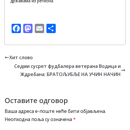
државама из региона.
F
M
E
S
ac
as
m
h
e
to
ai
ar
b
d
l
e
Хит слово
o
o
Седми сусрет фудбалера ветерана Водица и
o
n
Ждребана: БРАТОЉУБЉЕ НА УЧИН НАЧИН
k
Оставите одговор
Ваша адреса е-поште неће бити објављена.
Неопходна поља су означена
*