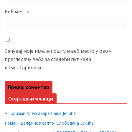
Веб место
Сачувај моје име, е-пошту и веб место у овом
прегледачу веба за следећи пут када
коментаришем.
Скорашњи чланци
Афоризми Александра Саше Јелића
Роман ”Делфинов салто” Слободана Ескића