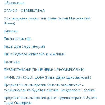
Образовање
ОГЛАСИ – ОБАВЕШТЕЊА
Од специјалног извештача (пише: Зоран Миловановић
Шиља)
Параћин
Писма редакцији
Пише: Драгољуб Јанојлић
Пише:Радмило Мићковић, књижевник
Политика
ПРЕЛИСТАВАЊЕ (ПИШЕ ДЕЈАН ЦРНОМАРКОВИЋ)
ПРИЧЕ ИЗ ГЛУВОГ ДОБА (Пише: Дејан Црномарковић)
Пројекат "Знањем против болести зависности" –
суфинансиран из буџета Општине Смедеревска Паланка
Пројекат "Знањем против дроге" суфинансиран из буџета
Града Смедерева