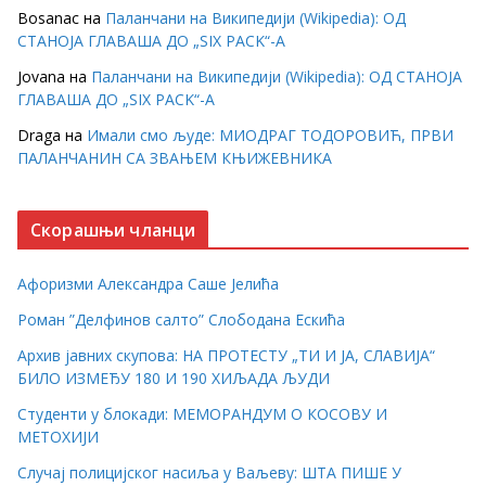
Bosanac
на
Паланчани на Википедији (Wikipedia): ОД
СТАНОЈА ГЛАВАША ДО „SIX PACK“-А
Jovana
на
Паланчани на Википедији (Wikipedia): ОД СТАНОЈА
ГЛАВАША ДО „SIX PACK“-А
Draga
на
Имали смо људе: МИОДРАГ ТОДОРОВИЋ, ПРВИ
ПАЛАНЧАНИН СА ЗВАЊЕМ КЊИЖЕВНИКА
Скорашњи чланци
Афоризми Александра Саше Јелића
Роман ”Делфинов салто” Слободана Ескића
Архив јавних скупова: НА ПРОТЕСТУ „ТИ И ЈА, СЛАВИЈА“
БИЛО ИЗМЕЂУ 180 И 190 ХИЉАДА ЉУДИ
Студенти у блокади: МЕМОРАНДУМ О КОСОВУ И
МЕТОХИЈИ
Случај полицијског насиља у Ваљеву: ШТА ПИШЕ У