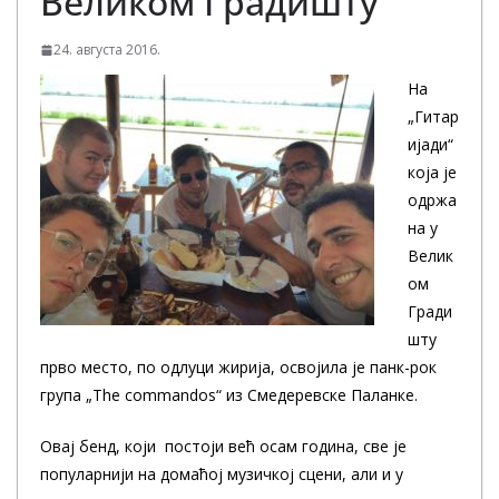
Великом Градишту
24. августа 2016.
На
„Гитар
ијади“
која је
одржа
на у
Велик
ом
Гради
шту
прво место, по одлуци жирија, освојила је панк-рок
група „The commandos“ из Смедеревске Паланке.
Овај бенд, који постоји већ осам година, све је
популарнији на домаћој музичкој сцени, али и у