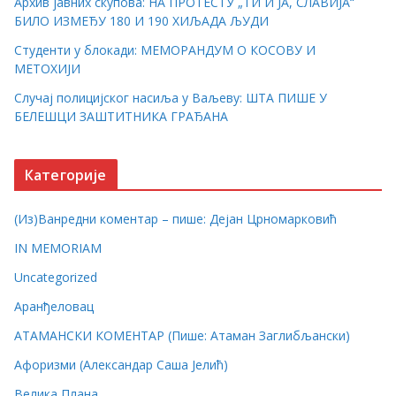
Архив јавних скупова: НА ПРОТЕСТУ „ТИ И ЈА, СЛАВИЈА“
БИЛО ИЗМЕЂУ 180 И 190 ХИЉАДА ЉУДИ
Студенти у блокади: МЕМОРАНДУМ О КОСОВУ И
МЕТОХИЈИ
Случај полицијског насиља у Ваљеву: ШТА ПИШЕ У
БЕЛЕШЦИ ЗАШТИТНИКА ГРАЂАНА
Категорије
(Из)Ванредни коментар – пише: Дејан Црномарковић
IN MEMORIAM
Uncategorized
Аранђеловац
АТАМАНСКИ КОМЕНТАР (Пише: Атаман Заглибљански)
Афоризми (Александар Саша Јелић)
Велика Плана