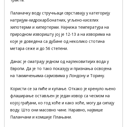
Паланачку воду стручњаци сврставају у категорију
натријум-хидрокарбонатних, угљено-киселих
хипотерми и хипертерми. Најнижа температура на
природном изворишту јој је 12-13 а на изворима на
које је доведена са дубине од неколико стотина
метара сеже и до 56 степени.
Данас је сматрају једном од најлековитијих вода у
Европи. Да је то тако показују и признања освојена
на такмичењима-сајмовима у Лондону и Торину.
Користи се за пиће и купање. Откако је кренуло њено
флаширање остављен је један извор са чесмом на
којој грађани, ко год хоће и како хоће, могу да сипају
воду. Што они масовно чине. Наравно, највише
Паланчани и комшије Плањани.