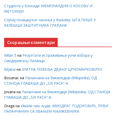
Студенти у блокади: МЕМОРАНДУМ О КОСОВУ И
МЕТОХИЈИ
Случај полицијског насиља у Ваљеву: ШТА ПИШЕ У
БЕЛЕШЦИ ЗАШТИТНИКА ГРАЂАНА
Скорашњи коментари
Milan 5
на
Резултати истраживања уочи избора у
Смедеревској Паланци
Biljana
на
ЗЛАТНА ПОВЕЉА ДЕЈАНУ ЦРНОМАРКОВИЋУ
Bosanac
на
Паланчани на Википедији (Wikipedia): ОД
СТАНОЈА ГЛАВАША ДО „SIX PACK“-А
Jovana
на
Паланчани на Википедији (Wikipedia): ОД СТАНОЈА
ГЛАВАША ДО „SIX PACK“-А
Draga
на
Имали смо људе: МИОДРАГ ТОДОРОВИЋ, ПРВИ
ПАЛАНЧАНИН СА ЗВАЊЕМ КЊИЖЕВНИКА