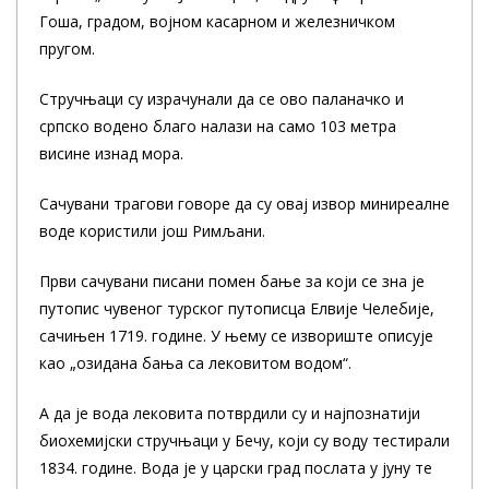
Гоша, градом, војном касарном и железничком
пругом.
Стручњаци су израчунали да се ово паланачко и
српско водено благо налази на само 103 метра
висине изнад мора.
Сачувани трагови говоре да су овај извор миниреалне
воде користили још Римљани.
Први сачувани писани помен бање за који се зна је
путопис чувеног турског путописца Елвије Челебије,
сачињен 1719. године. У њему се извориште описује
као „озидана бања са лековитом водом“.
А да је вода лековита потврдили су и најпознатији
биохемијски стручњаци у Бечу, који су воду тестирали
1834. године. Вода је у царски град послата у јуну те