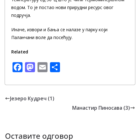
водом. То је постао нови прирудни ресурс овог
подручја.
Иначе, извори и бања се налазе у парку који
Паланчани воле да посећују.
Related
F
M
E
S
ac
as
m
h
e
to
ai
ar
b
d
l
e
Језеро Кудреч (1)
o
o
Манастир Пиносава (3)
o
n
k
Оставите одговор