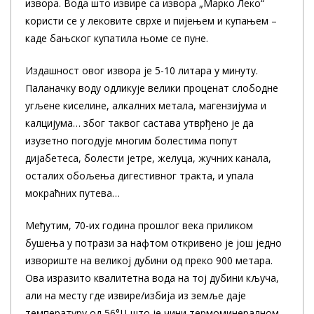
извора. Вода што извире са извора „Марко Леко“
користи се у лековите сврхе и пијењем и купањем –
каде бањског купатила њоме се пуне.
Издашност овог извора је 5-10 литара у минуту.
Паланачку воду одликује велики проценат слободне
угљене киселине, алкалних метала, магензијума и
калцијума… због таквог састава утврђено је да
изузетно погодује многим болестима попут
дијабетеса, болести јетре, желуца, жучних канала,
осталих обољења дигестивног тракта, и упала
мокраћних путева…
Међутим, 70-их година прошлог века приликом
бушења у потрази за нафтом откривено је још једно
извориште на великој дубини од преко 900 метара.
Ова изразито квалитетна вода на тој дубини кључа,
али на месту где извире/избија из земље даје
температуру од 56°Ц што је чини термоминералном