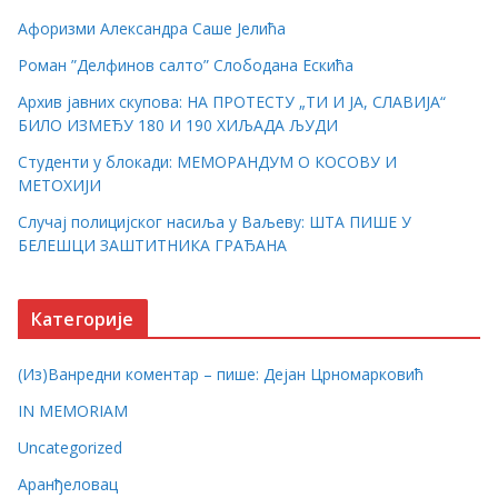
Афоризми Александра Саше Јелића
Роман ”Делфинов салто” Слободана Ескића
Архив јавних скупова: НА ПРОТЕСТУ „ТИ И ЈА, СЛАВИЈА“
БИЛО ИЗМЕЂУ 180 И 190 ХИЉАДА ЉУДИ
Студенти у блокади: МЕМОРАНДУМ О КОСОВУ И
МЕТОХИЈИ
Случај полицијског насиља у Ваљеву: ШТА ПИШЕ У
БЕЛЕШЦИ ЗАШТИТНИКА ГРАЂАНА
Категорије
(Из)Ванредни коментар – пише: Дејан Црномарковић
IN MEMORIAM
Uncategorized
Аранђеловац