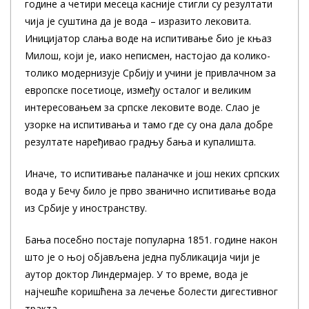
године а четири месеца касније стигли су резултати
чија је суштина да је вода – изразито лековита.
Иницијатор слања воде на испитивање био је књаз
Милош, који је, иако неписмен, настојао да колико-
толико модернизује Србију и учини је привлачном за
европске посетиоце, између осталог и великим
интересовањем за српске лековите воде. Слао је
узорке на испитивања и тамо где су она дала добре
резултате наређивао градњу бања и купалишта.
Иначе, то испитивање паланачке и још неких српских
вода у Бечу било је прво званично испитивање вода
из Србије у иностранству.
Бања посебно постаје популарна 1851. године након
што је о њој објављена једна публикација чији је
аутор доктор Линдермајер. У то време, вода је
најчешће коришћена за лечење болести дигестивног
тракта.