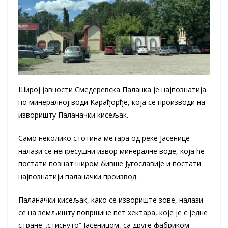
Широј јавности Смедеревска Паланка је најпознатија
по минералној води Карађорђе, која се производи на
изворишту Паланачки кисељак.
Само неколико стотина метара од реке Јасенице
налази се непресушни извор минералне воде, која ће
постати познат широм бивше Југославије и постати
најпознатији паланачки производ.
Паланачки кисељак, како се извориште зове, налази
се на земљишту површине пет хектара, које je с једне
стране „стиснуто“ Јасеницом, са друге фабриком