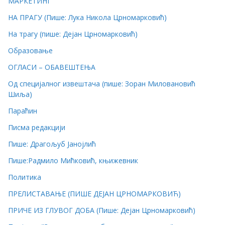
МАРКЕТИНГ
НА ПРАГУ (Пише: Лука Никола Црномарковић)
На трагу (пише: Дејан Црномарковић)
Образовање
ОГЛАСИ – ОБАВЕШТЕЊА
Од специјалног извештача (пише: Зоран Миловановић
Шиља)
Параћин
Писма редакцији
Пише: Драгољуб Јанојлић
Пише:Радмило Мићковић, књижевник
Политика
ПРЕЛИСТАВАЊЕ (ПИШЕ ДЕЈАН ЦРНОМАРКОВИЋ)
ПРИЧЕ ИЗ ГЛУВОГ ДОБА (Пише: Дејан Црномарковић)