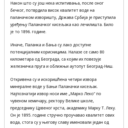
Након што су још нека испитивања, после оног
бечког, потврдила висок квалитет воде на
паланачком изворишту, Држава Србија је приступила
уређењу Паланачког кисељака као лечилишта. Било
је то 1896. године.
Иначе, Паланка и бања су лако доступне
потенцијалним корисницима. Налазе се само 80
километара од Београда, са којим их повезује
железничка пруга и оближњи аутопут Београд-Ниш.
Откривена су и искоришћена четири извора
минералне воде у Бањи Паланачки кисељак.
Најпознатији извор носи име „Марко Леко“ по
чувеном хемичару, ректору Велике школе,
председнику Црвеног крста, академику Марку Т. Леку.
Он је 1895. године стручно проучавао квалитет ових
вода, стога су у његову славу именовали један од