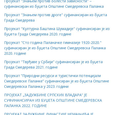
Пројекат "Знањем против болести зависности" –
суфинансиран из буџета Општине Смедеревска Паланка
Пројекат "Знањем против дроге" суфинансиран из буџета
Града Смедерева
Пројекат "Културна баштина Шумадије" суфинансиран је из
буџета Града Смедерева 2020. године
Пројекат "Сто година Паланачке гимназије 1920-2020."
суфинасиран је из буџета Општине Смедеревска Паланка
2020. године
Пројекат "Тврђаве у Србији" суфинансиран је из буџета
Града Смедерева 2021. године
Пројекат ”Природни ресурси и туристички потенцијали
Смедеревске Паланке” суфинансиран је из буџета Општине
Смедеревска Паланка у 2023. години
ПРОЈЕКАТ „ЗАДУЖБИНЕ СРПСКИХ ВЛАДАРА“ ЈЕ
СУФИНАНСИРАН ИЗ БУЏЕТА ОПШТИНЕ СМЕДЕРЕВСКА
ПАЛАНКА 2022. ГОДИНЕ
ПРОЈЕКАТ ЗАДУЖБИНЕ ДИНАСТИЈЕ НЕМАЊИЋА ЈЕ